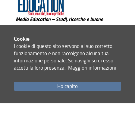
Volumi pubblicati prima del 2016
Media Education – Studi, ricerche e buone
Articoli
pratiche
Riviste scientifiche di Classe A
Si propone come forum di riflessione e dibattito
Cookie
sul tema della Media Education, pubblicando
I cookie di questo sito servono al suo corretto
contributi teorici e di ricerca empirica raccolti
funzionamento e non raccolgono alcuna tua
attraverso
call for papers
internazionali, con
informazione personale. Se navighi su di esso
l’intento di cogliere la complessità del rapporto
accetti la loro presenza.
Maggiori informazioni
tra educazione, media e società così come si
esplicita nei diversi possibili contesti di
radicamento della Media Education: da quelli
Ho capito
dell’educazione formale in ambito scolastico, a
quelli dell’educazione non formale/informale
dell’associazionismo non profit dedicato
all’educazione continua, all’animazione socio-
culturale, alle attività di tempo libero e al
recupero del disagio sociale.