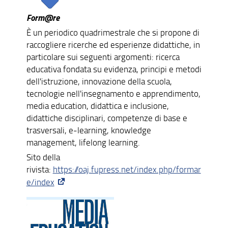
Form@re
Il video a 360° nella didattica universitaria. Modelli ed
esperienze
È un periodico quadrimestrale che si propone di
raccogliere ricerche ed esperienze didattiche, in
La classe oltre le mura
particolare sui seguenti argomenti: ricerca
educativa fondata su evidenza, principi e metodi
Competenze digitali per insegnare
dell'istruzione, innovazione della scuola,
ATEE Spring Conference 2020-2021: Book of Abstract
tecnologie nell'insegnamento e apprendimento,
media education, didattica e inclusione,
Tecnologie per educatori socio-pedagogici
didattiche disciplinari, competenze di base e
trasversali, e-learning, knowledge
La media education nella scuola multiculturale
management, lifelong learning.
Toolkit. Digital & Media Literacy Education
Sito della
rivista:
https://oaj.fupress.net/index.php/formar
Le tecnologie educative
e/index
E-Learning and Social Media
Populism, Media and Education