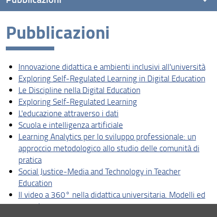
Pubblicazioni
Innovazione didattica e ambienti inclusivi all'università
Exploring Self-Regulated Learning in Digital Education
Innovazione didattica e ambienti inclusivi all'università
Le Discipline nella Digital Education
Exploring Self-Regulated Learning in Digital Education
Exploring Self-Regulated Learning
Le Discipline nella Digital Education
Exploring Self-Regulated Learning
L'educazione attraverso i dati
L'educazione attraverso i dati
Scuola e intelligenza artificiale
Scuola e intelligenza artificiale
Learning Analytics per lo sviluppo professionale: un
approccio metodologico allo studio delle comunità di
Learning Analytics per lo sviluppo professionale: un
approccio metodologico allo studio delle comunità di
pratica
pratica
Social Justice-Media and Technology in Teacher
Education
Social Justice-Media and Technology in Teacher
Education
Il video a 360° nella didattica universitaria. Modelli ed
esperienze
Il video a 360° nella didattica universitaria. Modelli ed