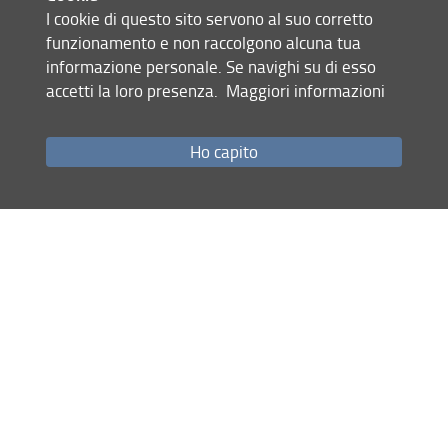
inoltre possibile intervenire per porre
I cookie di questo sito servono al suo corretto
domande e chiarire eventuali dubbi o
funzionamento e non raccolgono alcuna tua
informazione personale. Se navighi su di esso
accetti la loro presenza.
Maggiori informazioni
Webinar di presentazione del Master:
Videoregistrazione
Ho capito
Slide di presentazone del Master
Locandina
Ulteriori informazioni sul Master
07 Gennaio 2026
Condividi
Mappa del sito
RSS feed