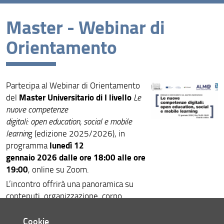
Master - Webinar di
News recenti
Orientamento
Archivio
Partecipa al Webinar di Orientamento
Master Universitario di I livello
del
Le
nuove competenze
digitali: open education, social e mobile
learnin
g (edizione 2025/2026), in
lunedì 12
programma
gennaio 2026 dalle ore 18:00 alle ore
19:00
, online su Zoom.
L’incontro offrirà una panoramica su
contenuti, organizzazione, corpo
docente, destinatari e principali novità
del corso. Durante l’evento, sarà
Cookie