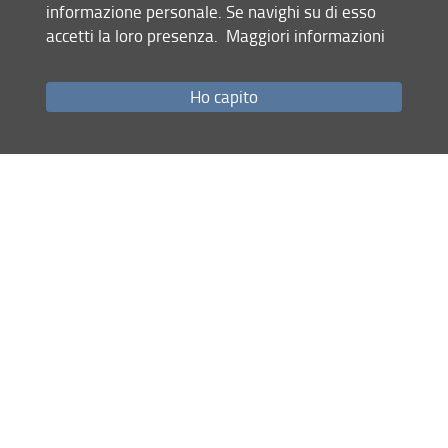
informazione personale. Se navighi su di esso
Mappa del sito
accetti la loro presenza.
Maggiori informazioni
RSS feed
Privacy
Ho capito
Note Legali
Accessibilità e usabilità
Monitoraggio
Area personale
Laboratorio Tecnologie dell'Educazione - FORLILPSI
© Copyright 2012-2026 Università degli Studi di Firenze UNIFI
P.IVA/Cod.Fis 01279680480
Via Laura, 48 - 50121 Firenze (FI)